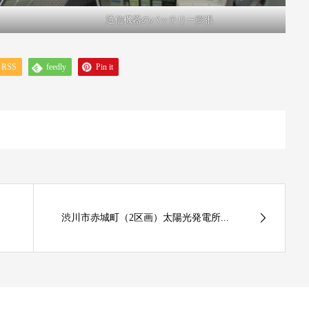
通信機器のバッテリー膨張
RSS
feedly
Pin it
渋川市赤城町（2区画）太陽光発電所...