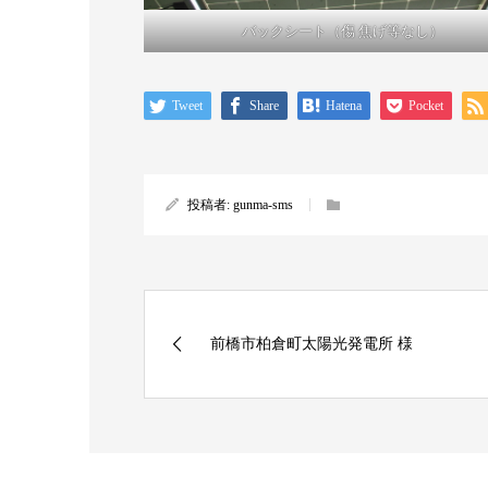
バックシート（傷 焦げ等なし）
Tweet
Share
Hatena
Pocket
投稿者:
gunma-sms
前橋市柏倉町太陽光発電所 様