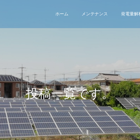
ホーム
メンテナンス
発電量解
投
稿
一
覧
で
す
。