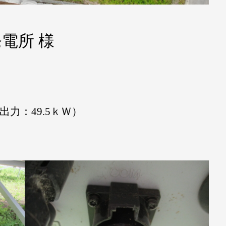
電所 様
出力：49.5ｋＷ）