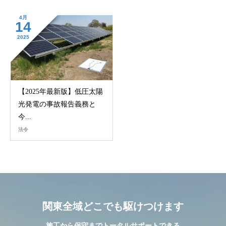
4月
14
2025
【2025年最新版】低圧太陽
光発電の事故報告義務と
今...
法令
関東全域どこでも駆けつけます
施工から保守までトータルサポートできる