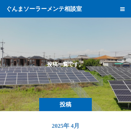
ぐんまソーラーメンテ相談室
投
稿
一
覧
で
す
。
投稿
2025年 4月