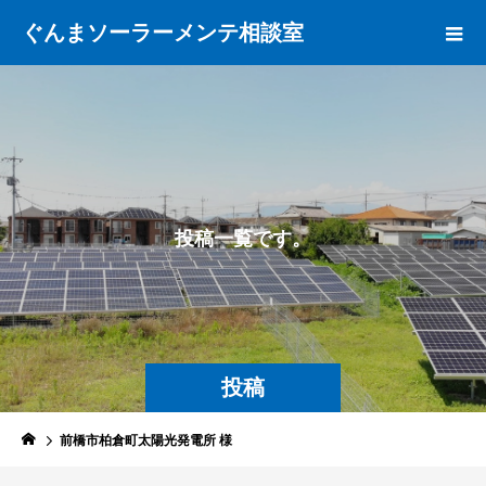
ぐんまソーラーメンテ相談室
投
稿
一
覧
で
す
。
投稿
前橋市柏倉町太陽光発電所 様