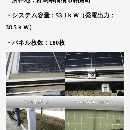
・システム容量：53.1ｋＷ（発電出力：
38.5ｋＷ）
・パネル枚数：180枚
パネル下部汚れ
パネル留め具（ズレなし）