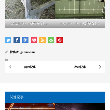
架台ボルト（脱落等なし）
バックシート（焦げ等なし）
投稿者:
gunma-sms
関連記事