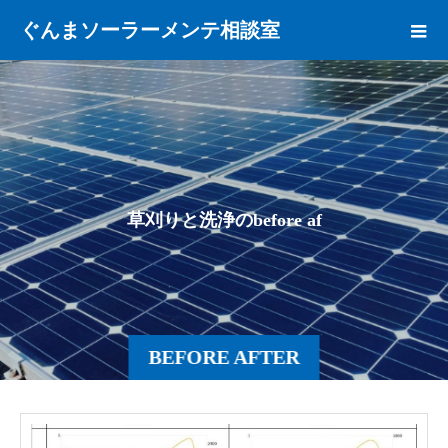
ぐんまソーラーメンテ相談室
草
刈
り
と
洗
浄
の
b
e
f
o
r
e
a
f
t
e
r
で
す
BEFORE AFTER