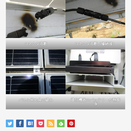
コネクタ溶断
コネクタ溶断（修繕後）
パネル留め具の緩み
通信機器のバッテリーが熱膨
張