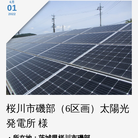
6月
01
2022
桜川市磯部（6区画）太陽光
発電所 様
・所在地：茨城県桜川市磯部