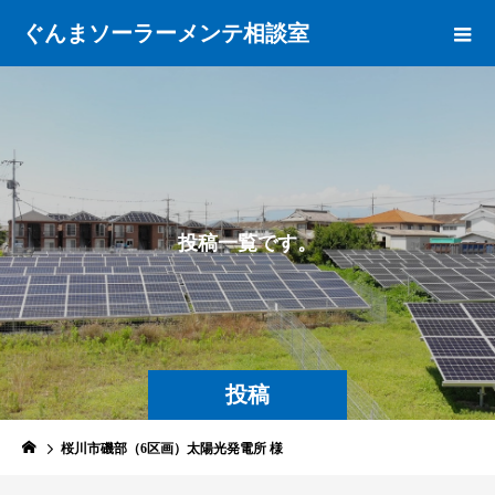
ぐんまソーラーメンテ相談室
投
稿
一
覧
で
す
。
投稿
桜川市磯部（6区画）太陽光発電所 様