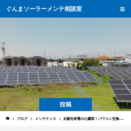
ぐんまソーラーメンテ相談室
投
稿
一
覧
で
す
。
投稿
ブログ
メンテナンス
太陽光発電の心臓部！パワコン交換時期とメンテナンスで発電効率を最大化