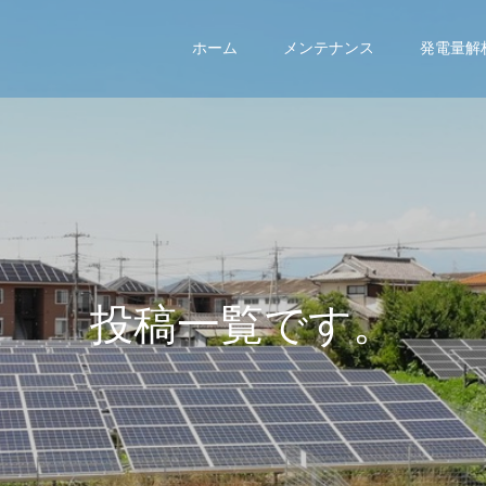
ホーム
メンテナンス
発電量解
投
稿
一
覧
で
す
。