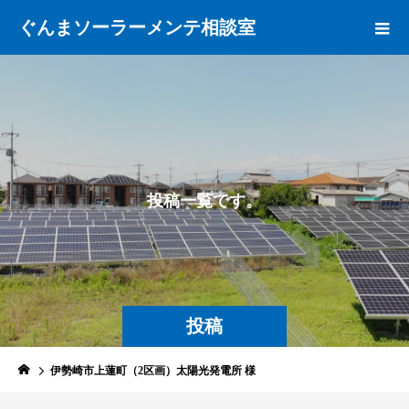
ぐんまソーラーメンテ相談室
投
稿
一
覧
で
す
。
投稿
伊勢崎市上蓮町（2区画）太陽光発電所 様