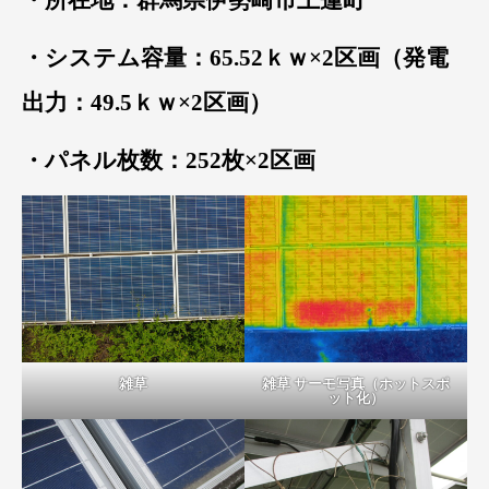
・システム容量：65.52ｋｗ×2区画（発電
出力：49.5ｋｗ×2区画）
・パネル枚数：252枚×2区画
雑草
雑草 サーモ写真（ホットスポ
ット化）