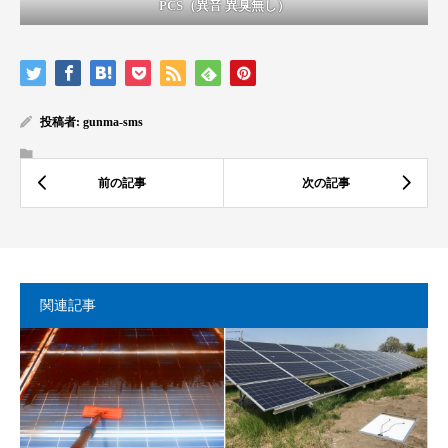
PCS（異音 異臭無し）
投稿者:
gunma-sms
関連記事