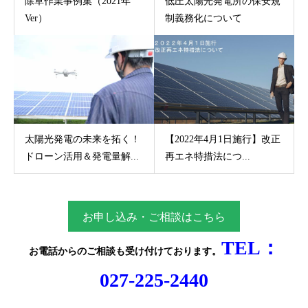
除草作業事例集（2021年
低圧太陽光発電所の保安規
Ver）
制義務化について
太陽光発電の未来を拓く！
【2022年4月1日施行】改正
ドローン活用＆発電量解...
再エネ特措法につ...
お申し込み・ご相談はこちら
TEL：
お電話からのご相談
も受け付けております。
027-225-2440