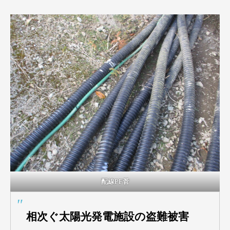
配線PF菅
相次ぐ太陽光発電施設の盗難被害