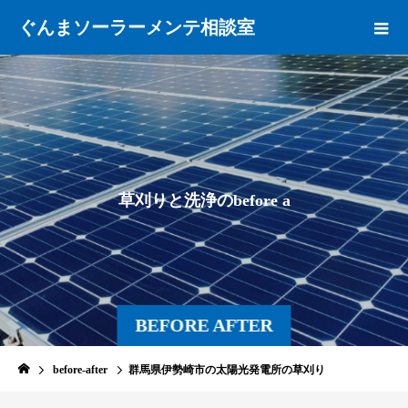
ぐんまソーラーメンテ相談室
草
刈
り
と
洗
浄
の
b
e
f
o
r
e
a
f
t
e
r
BEFORE AFTER
before-after
群馬県伊勢崎市の太陽光発電所の草刈り