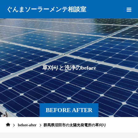
ぐんまソーラーメンテ相談室
草
刈
り
と
洗
浄
の
b
e
f
o
r
e
a
f
t
e
BEFORE AFTER
before-after
群馬県沼田市の太陽光発電所の草刈り