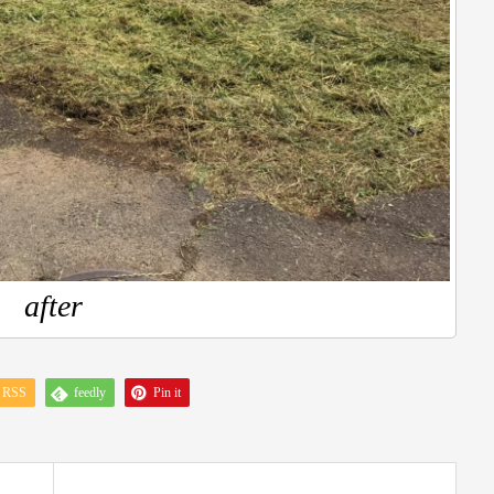
after
RSS
feedly
Pin it