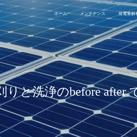
ホーム
メンテナンス
発電量解
刈
り
と
洗
浄
の
b
e
f
o
r
e
a
f
t
e
r