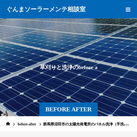
ぐんまソーラーメンテ相談室
草
刈
り
と
洗
浄
の
b
e
f
o
r
e
a
f
t
e
r
BEFORE AFTER
before-after
群馬県沼田市の太陽光発電所のパネル洗浄（手洗い）