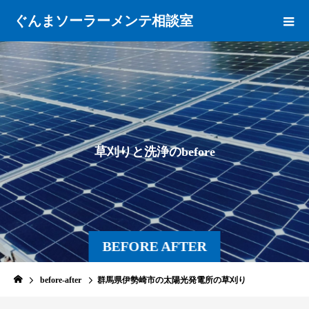
ぐんまソーラーメンテ相談室
草
刈
り
と
洗
浄
の
b
e
f
o
r
e
BEFORE AFTER
before-after
群馬県伊勢崎市の太陽光発電所の草刈り