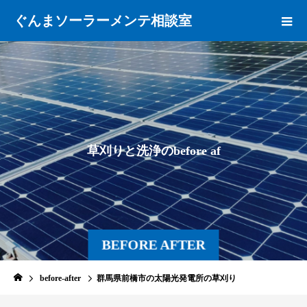
ぐんまソーラーメンテ相談室
草
刈
り
と
洗
浄
の
b
e
f
o
r
e
a
f
t
e
BEFORE AFTER
before-after
群馬県前橋市の太陽光発電所の草刈り