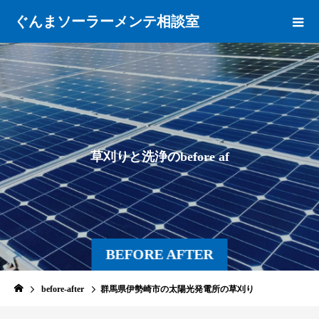
ぐんまソーラーメンテ相談室
草
刈
り
と
洗
浄
の
b
e
f
o
r
e
a
f
t
e
r
で
BEFORE AFTER
before-after
群馬県伊勢崎市の太陽光発電所の草刈り