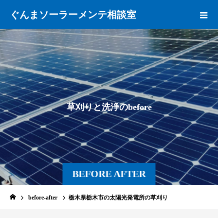
ぐんまソーラーメンテ相談室
草
刈
り
と
洗
浄
の
b
e
f
o
r
e
a
f
BEFORE AFTER
before-after
栃木県栃木市の太陽光発電所の草刈り